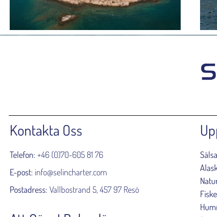
Kontakta Oss
Up
Telefon:
+46 (0)70-605 81 76
Säls
Alas
E-post:
info@selincharter.com
Natu
Postadress:
Vallbostrand 5, 457 97 Resö
Fisk
Humm