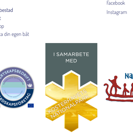
Facebook
bestad
Instagram
t
lop
ta din egen båt