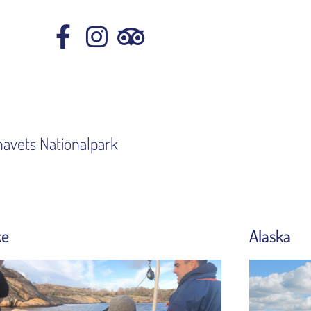
havets Nationalpark
ke
Alaska