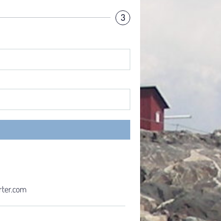
3
rter.com