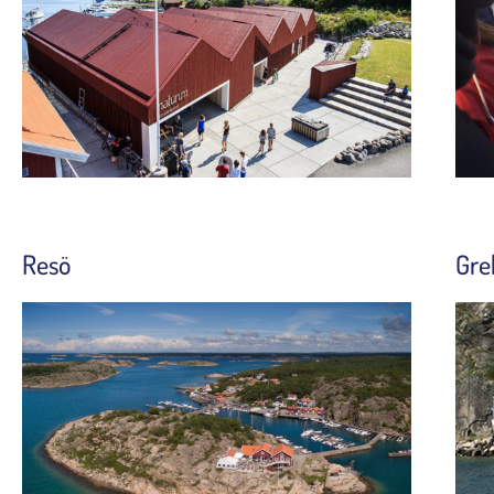
Resö
Gre