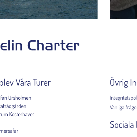
plev Våra Turer
Övrig I
afari Ursholmen
Integritetspol
katrädgården
Vanliga frågo
rum Kosterhavet
Sociala
e
ersafari