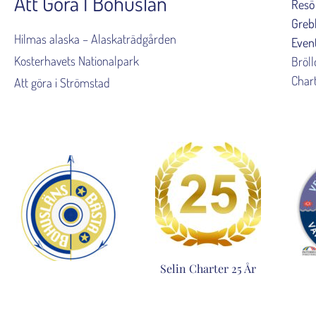
Att Göra I Bohuslän
Resö
Greb
Hilmas alaska – Alaskaträdgården
Even
Kosterhavets Nationalpark
Bröl
Char
Att göra i Strömstad
Selin Charter 25 År