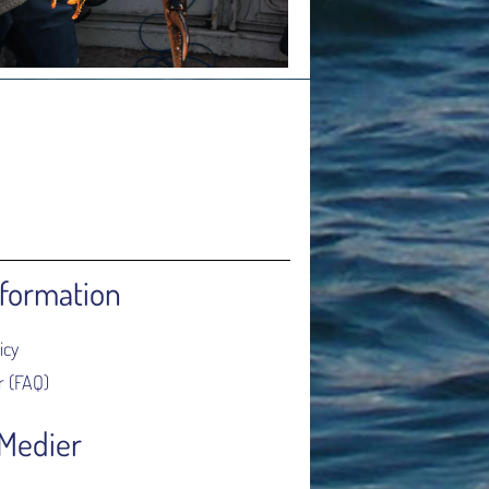
nformation
icy
r (FAQ)
 Medier