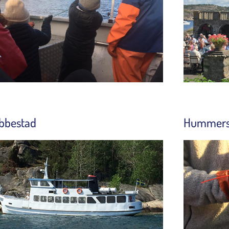
bbestad
Hummers