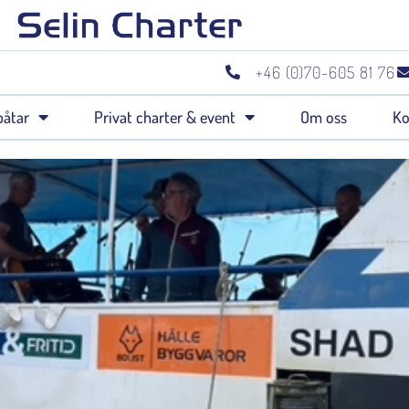
+46 (0)70-605 81 76
båtar
Privat charter & event
Om oss
Ko