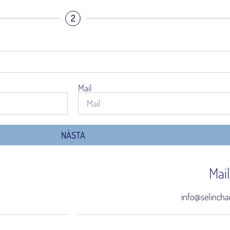
2
Mail
NÄSTA
Mail
info@selincha