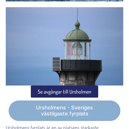
Se avgångar till Ursholmen
Ursholmens - Sveriges
västligaste fyrplats
Ursholmens fyrplats är en av platsens starkaste