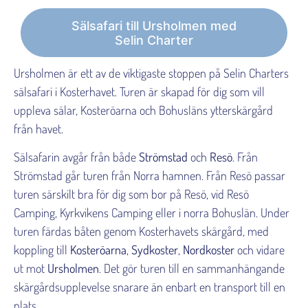
Sälsafari till Ursholmen med
Selin Charter
Ursholmen är ett av de viktigaste stoppen på Selin Charters
sälsafari i Kosterhavet. Turen är skapad för dig som vill
uppleva sälar, Kosteröarna och Bohusläns ytterskärgård
från havet.
Sälsafarin avgår från både
Strömstad
och
Resö
. Från
Strömstad går turen från Norra hamnen. Från Resö passar
turen särskilt bra för dig som bor på Resö, vid Resö
Camping, Kyrkvikens Camping eller i norra Bohuslän. Under
turen färdas båten genom Kosterhavets skärgård, med
koppling till
Kosteröarna
,
Sydkoster
,
Nordkoster
och vidare
ut mot
Ursholmen
. Det gör turen till en sammanhängande
skärgårdsupplevelse snarare än enbart en transport till en
plats.