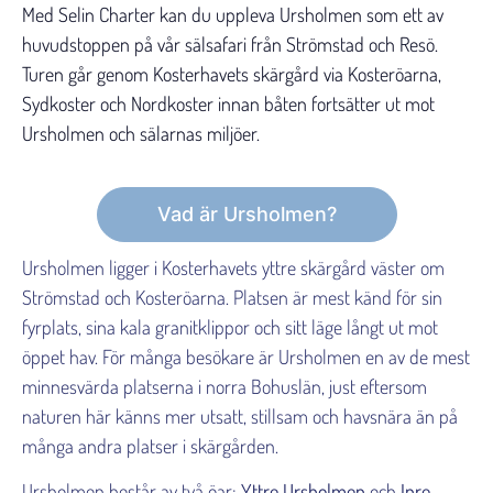
Med Selin Charter kan du uppleva Ursholmen som ett av
huvudstoppen på vår sälsafari från Strömstad och Resö.
Turen går genom Kosterhavets skärgård via Kosteröarna,
Sydkoster och Nordkoster innan båten fortsätter ut mot
Ursholmen och sälarnas miljöer.
Vad är Ursholmen?
Ursholmen ligger i Kosterhavets yttre skärgård väster om
Strömstad och Kosteröarna. Platsen är mest känd för sin
fyrplats, sina kala granitklippor och sitt läge långt ut mot
öppet hav. För många besökare är Ursholmen en av de mest
minnesvärda platserna i norra Bohuslän, just eftersom
naturen här känns mer utsatt, stillsam och havsnära än på
många andra platser i skärgården.
Ursholmen består av två öar:
Yttre Ursholmen
och
Inre