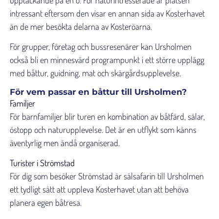
upptäckande på en ö. För naturintresserade är platsen
intressant eftersom den visar en annan sida av Kosterhavet
än de mer besökta delarna av Kosteröarna.
För grupper, företag och bussresenärer kan Ursholmen
också bli en minnesvärd programpunkt i ett större upplägg
med båttur, guidning, mat och skärgårdsupplevelse.
För vem passar en båttur till Ursholmen?
Familjer
För barnfamiljer blir turen en kombination av båtfärd, sälar,
östopp och naturupplevelse. Det är en utflykt som känns
äventyrlig men ändå organiserad.
Turister i Strömstad
För dig som besöker Strömstad är sälsafarin till Ursholmen
ett tydligt sätt att uppleva Kosterhavet utan att behöva
planera egen båtresa.