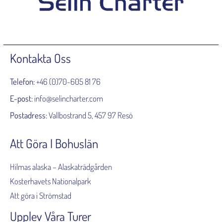
Kontakta Oss
Telefon:
+46 (0)70-605 81 76
E-post:
info@selincharter.com
Postadress:
Vallbostrand 5, 457 97 Resö
Att Göra I Bohuslän
Hilmas alaska – Alaskaträdgården
Kosterhavets Nationalpark
Att göra i Strömstad
Upplev Våra Turer